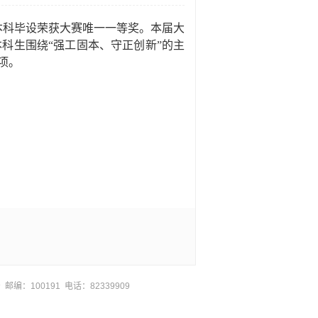
本科毕设荣获大赛唯一一等奖。本届大
科生围绕“强工固本、守正创新”的主
项。
邮编：100191 电话：82339909