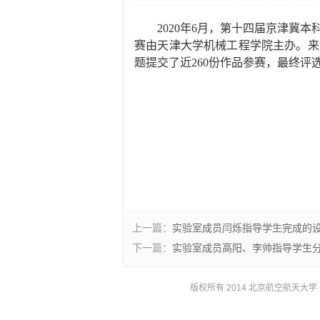
2020
年
6
月，第十四届京津冀本
赛由天津大学机械工程学院主办。来
题提交了近
260
份作品参赛，最终评
上一篇：
实验室成员闫烁指导学生完成的
下一篇：
实验室成员高阳、李帅指导学生
版权所有 2014 北京航空航天大学 京