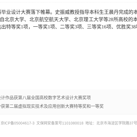
科毕业设计大赛落下帷幕。史振威教授指导本科生王晨丹完成的
自北京大学、北京航空航天大学、北京理工大学等
28
所高校的本
选出特等奖1项，一等奖
1
项、二等奖
3
项、三等奖
16
项、优胜奖
38
设计作品获第八届全国高校数字艺术设计大赛奖项
分获第二届虚拟现实技术及应用创新大赛特等奖和一等奖
ICP备05004617-3 文保网安备案号1101080018 地址：北京市海淀区学院路37号 