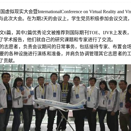
中国虚拟现实大会暨
InternationalConference on Virtual Reality and Vis
与此次大会。在为期
2
天的会议上，学生党员积极参加会议交流
文
6
篇，其中
2
篇优秀论文被推荐到国际期刊
TOE
、
IJVR
上发表
了学术报告，他们就自己的研究课题和专家进行了交流。
的志愿者，负责会议期间的日常事务，包括接待专家、布置会
要的各种设施进行演练和准备，并肩负协调管理其它志愿者的
了贡献。