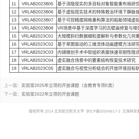
11
VRLAB2023B05
基于消隐现实的多目标对象智能重布局研
12
VRLAB2023B06
基于虚拟现实技术的特殊救治环境下静脉
13
VRLAB2023B07
基于可控精度网格重构算法的船舶领域虚
14
VRLAB2023B08
VR场景中基于深度学习的古壁画修复与增
15
VRLAB2023C01
大规模斜扫数据细粒度解析与参数化几何
16
VRLAB2023C02
基于草图驱动的三维流体动画建模方法研
17
VRLAB2023C03
内镜微创手术中软组织表面快速非刚性隐
18
VRLAB2023C04
虚实融合场景中的要素结构恢复技术研究
19
VRLAB2023C05
虚实融合与视觉分析结合的开放环境目标
上一篇：
实验室2025年立项的开放课题（含教育专项E类）
下一篇：
实验室2022年立项的开放课题
版权所有 2014 北京航空航天大学 京ICP备05004617-3 文保网安