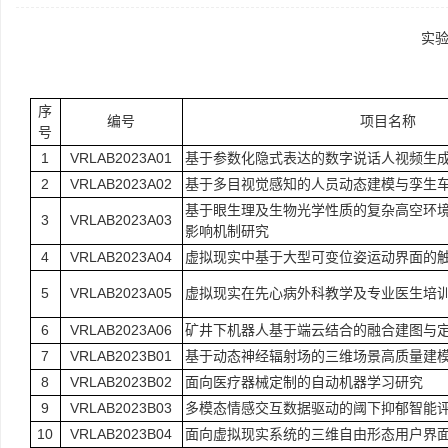
实验
序
编号
项目名称
号
1
VRLAB2023A01
基于参数化隐式表达的数字说话人视频生
2
VRLAB2023A02
基于多目视觉感知的人员动态建模与孪生
基于眼生理及生物光学性质的复杂高空环
3
VRLAB2023A03
影响机制研究
4
VRLAB2023A04
虚拟现实中基于大型可变位姿运动界面的
5
VRLAB2023A05
虚拟现实在先心病外科教学及专业医生培
6
VRLAB2023A06
矿井下机器人基于端云结合的融合建图与
7
VRLAB2023B01
基于动态神经辐射场的三维场景高质量建
8
VRLAB2023B02
面向医疗器械定制的自动机器学习研究
9
VRLAB2023B03
多模态情感交互数据驱动的阈下抑郁智能
10
VRLAB2023B04
面向虚拟现实系统的三维自由形态用户界