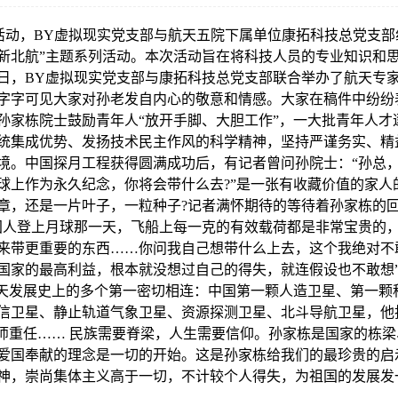
”活动，BY虚拟现实党支部与航天五院下属单位康拓科技总党支部组
新北航”主题系列活动。本次活动旨在将科技人员的专业知识和
日，BY虚拟现实党支部与康拓科技总党支部联合举办了航天专
中字字可见大家对孙老发自内心的敬意和情感。大家在稿件中纷
孙家栋院士鼓励青年人“放开手脚、大胆工作”，一大批青年人才
统集成优势、发扬技术民主作风的科学精神，坚持严谨务实、精
境。中国探月工程获得圆满成功后，有记者曾问孙院士：“孙总
球上作为永久纪念，你将会带什么去?”是一张有收藏价值的家人
章，还是一片叶子，一粒种子?记者满怀期待的等待着孙家栋的
国人登上月球那一天，飞船上每一克的有效载荷都是非常宝贵的
来带更重要的东西……你问我自己想带什么上去，这个我绝对不
国家的最高利益，根本就没想过自己的得失，就连假设也不敢想
航天发展史上的多个第一密切相连：中国第一颗人造卫星、第一颗
信卫星、静止轨道气象卫星、资源探测卫星、北斗导航卫星，他
计师重任…… 民族需要脊梁，人生需要信仰。孙家栋是国家的栋
爱国奉献的理念是一切的开始。这是孙家栋给我们的最珍贵的启
神，崇尚集体主义高于一切，不计较个人得失，为祖国的发展发