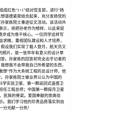
成红色“1+1”结对党支部，进行“扬
思想道德紧密结合起来，充分发扬党的
家孙家栋院士事迹征文活动。该活动共
纷表示，将把孙老作为榜样，以此来促
逐步成为骨干核心。一位同学这样写
益求精，重视团队建设和人才培养，
，假设我们实现了载人登月，航天员又
的照片，是一张早年有意义的设计草
回答。孙家栋的回答却完全出乎记者的
，我想我不会带我自己所希望的东西，
敢想”作为大系统工程的总设计师，他
”。孙家栋院士被业界公认为中国的
科学实验卫星、第一颗返回式遥感卫
担任工程总师；中国第一颗探月卫星
梁、民族的脊梁。爱国奉献的崇高信
示。我们学习他的珍贵品质落实到自
一分光献一分热！