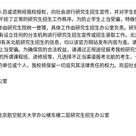
人员或谎称经我校授权，向社会进行研究生招生宣传，并对学生
干扰了正常的研究生招生工作秩序。为防止学生上当受骗，特做
作由研究生院统一管理，具体工作由研究生招生办公室负责。研
有设立任何的分支机构进行研究生招生宣传或招生录取工作。北
u.cn。一切有关北航研究生招生的信息，均以该官方网站发布内容为
上当受骗。为确保您的合法权益，请通过正规途径报考我校研究
的所谓课程班、进修班等，凡选择不正当渠道报考北航的考生，
的单位或个人，我校将保留一切追究其法律责任的权力。欢迎社
公室
号北京航空航天大学办公楼东楼二层研究生招生办公室