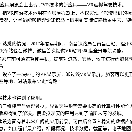
技术应用展览会上出现了VR技术的新应用——VR虚拟驾驶技术。
。把VR前沿技术运用在驾培模拟器上，不仅实现了驾驶培训的
情况，让学员能够把理论知识马上运用到实际道路场景中去，避
熟悉的情况，2017年春运期间，南昌铁路局在南昌西站、福
汉火车站也在微博、微信首次提供VR站内360度全景导航功能。
客在乘车前可通过智能手机，提前对进站、安检、候车进行虚拟体
置。
设立了一块60寸的VR显示屏，通过该VR显示屏，旅客可以更
室等地，进站乘车少走“弯路”
实技术也得到了应用。
的三维模型与纹理数据，导致这种形势需要很高的计算机性能作
瓶颈得到了解决，使虚拟现实的应用达到了前所未有的发展。
建设方面有着非常广阔的应用前景。可由后台置入稳定的数据库
息，如工程背景介绍，标段概况，技术数据，截面等，电子地图