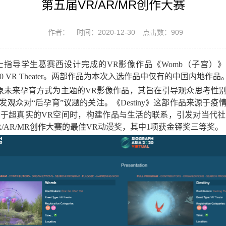
第五届VR/AR/MR创作大赛
作者：
时间：2020-12-30
点击数：
909
士指导学生葛赛西设计完成的
VR
影像作品《
Womb
（子宫）》
 VR Theater
。两部作品为本次入选作品中仅有的中国内地作品
象未来孕育方式为主题的
VR
影像作品，其旨在引导观众思考性
发观众对“后孕育”议题的关注。《
Destiny
》这部作品来源于疫
浸于超真实的
VR
空间时，构建作品与生活的联系，引发对当代社
/AR/MR
创作大赛的最佳
VR
动漫奖，其中
1
项获金铎奖三等奖。