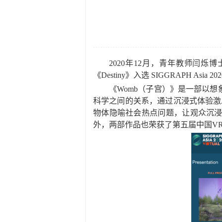
2020
年
12
月，青年教师闫烁博
《
Destiny
》入选
SIGGRAPH Asia 2020
《
Womb
（子宫）》是一部以想
科学之间的关系，通过沉浸式体验激
物体隐喻社会热点问题，让观众沉
外，两部作品也荣获了第五届中国
VR