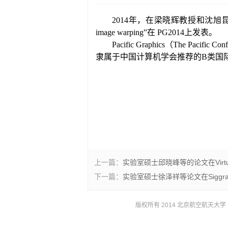
2014
年，在梁晓辉教授和沈旭
image warping
”在
PG2014
上发表。
Pacific Graphics
（
The Pacific Con
隶属于中国计算机学会推荐的
B
类国
上一篇：
实验室硕士邱晓峰等的论文在Virtual 
下一篇：
实验室硕士徐泽祥等论文在Siggrap
版权所有 2014 北京航空航天大学 京